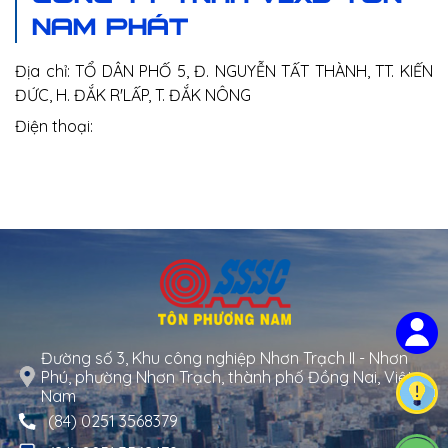
NAM PHÁT
Địa chỉ: TỔ DÂN PHỐ 5, Đ. NGUYỄN TẤT THÀNH, TT. KIẾN
ĐỨC, H. ĐẮK R'LẤP, T. ĐẮK NÔNG
Điện thoại:
Đường số 3, Khu công nghiệp Nhơn Trạch II - Nhơn
Phú, phường Nhơn Trạch, thành phố Đồng Nai, Việt
Nam
(84) 0251 3568379