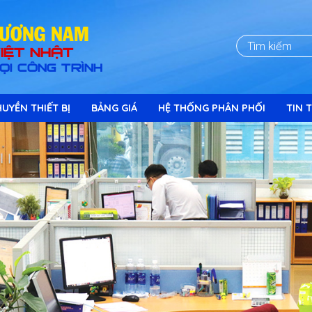
HÖÔNG NAM
IỆT NHẬT
ỌI CÔNG TRÌNH
UYỀN THIẾT BỊ
BẢNG GIÁ
HỆ THỐNG PHÂN PHỐI
TIN T