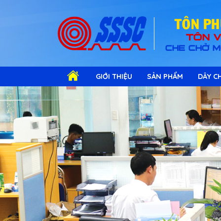
TOÂN P
TÔN V
CHE CHỞ M
GIỚI THIỆU
SẢN PHẨM
DÂY CH