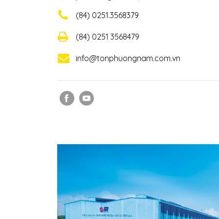
(84) 0251.3568379
(84) 0251 3568479
info@tonphuongnam.com.vn