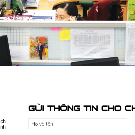
GỬI THÔNG TIN CHO C
ạch
ành