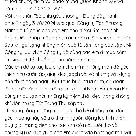
**Hòa chung niềm vui chào mừng Quốc Khánh 2/9 và
năm học mới 2024-2025**
Với tinh thần "Sẻ chia yêu thương - Đong đầy hạnh
phúc", ngày 31/8/2024 vừa qua, Công ty Tôn Phương
Nam đã tổ chức cho các em nhỏ ở Mái ấm nhà tình
Chùa Diệu Pháp một ngày tràn ngập niềm vui và ý nghĩa.
Sau khi gửi tặng những món quà từ tấm lòng của tập thể
Công ty, đại diện Công ty đã cùng các em đi mua sắm
tại siêu thị để chuẩn bị cho năm học mới.
Các em đã tự tay lựa chọn cho mình những món đồ yêu
thích như quần áo, giày dép, sách vở, và những vật dụng
cần thiết hàng ngày. Kết thúc buổi mua sắm, cả đoàn
đã có bữa ăn ngon miệng tại siêu thị Nhật Bản Aeon Mall,
cùng nhau tạo nên những kỷ niệm thật đẹp trong không
khí đón mừng Tết Trung Thu sắp tới.
Hy vọng rằng, những món quà nhỏ bé nhưng tràn đầy
yêu thương này sẽ trở thành nguồn động lực tinh thần
quý giá , mang đến cho các em có một tuổi thơ và
những ký ức đẹp giúp các em bước vào năm học mới với