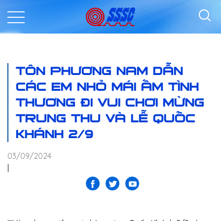
TÔN PHƯƠNG NAM DẪN
CÁC EM NHỎ MÁI ẤM TÌNH
THƯƠNG ĐI VUI CHƠI MỪNG
TRUNG THU VÀ LỄ QUỐC
KHÁNH 2/9
03/09/2024
|