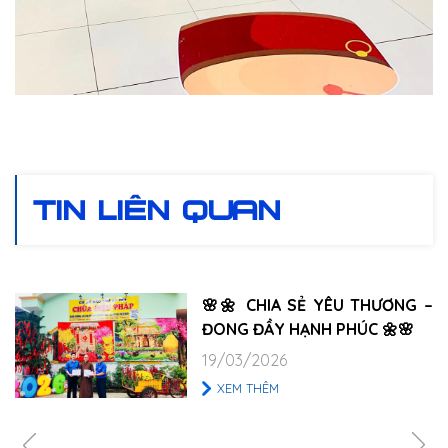
TIN LIÊN QUAN
🌸🌼 CHIA SẺ YÊU THƯƠNG –
ĐONG ĐẦY HẠNH PHÚC 🌼🌸
19/03/2026
XEM THÊM