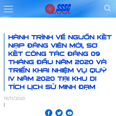
HÀNH TRÌNH VỀ NGUỒN KẾT
NẠP ĐẢNG VIÊN MỚI, SƠ
KẾT CÔNG TÁC ĐẢNG 09
THÁNG ĐẦU NĂM 2020 VÀ
TRIỂN KHAI NHIỆM VỤ QUÝ
IV NĂM 2020 TẠI KHU DI
TÍCH LỊCH SỬ MINH ĐẠM
19/11/2020
|