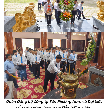
Đoàn Đảng bộ C
ông
ty Tôn Phương Nam và Đại biểu
cấp trên dâng hương tại Đền tưởng niệm.