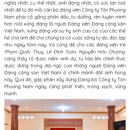
nghĩa nhất, cụ thể nhất, sinh động nhất, có sức lan toả
nhất để từ đó mỗi cán bộ đảng viên Công ty Tôn Phương
Nam phải cố gắng phấn đấu, tu dưỡng, rèn luyện mình
hơn nữa xứng đáng là người Đảng viên Đảng cộng sản
Việt Nam, xứng đáng với sự hy sinh cao cả của các thế
hệ cha anh để cho chúng ta có cuộc sống tự do, độc lập
như ngày hôm nay. Và cũng để cho các đảng viên trẻ
Phạm Quốc Thuy, Lê Đình Toàn, Nguyễn Hữu Chương
càng thấy rõ được niềm vinh dự, tự hào khi chính thức
được đứng trong đội ngũ của những người Đảng viên
Đảng cộng sản Việt Nam ở chính mảnh đất anh hùng
này. Qua đó, góp phần xây dựng Đảng bộ Công ty Tôn
Phương Nam ngày càng phát triển, trong sạch, vững
mạnh.