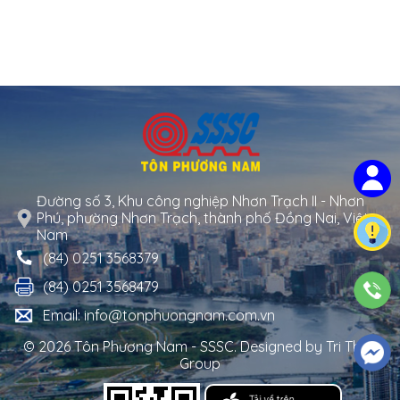
Đường số 3, Khu công nghiệp Nhơn Trạch II - Nhơn
Phú, phường Nhơn Trạch, thành phố Đồng Nai, Việt
Nam
(84) 0251 3568379
(84) 0251 3568479
Email: info@tonphuongnam.com.vn
© 2026 Tôn Phương Nam - SSSC. Designed by
Tri Thuc
Group