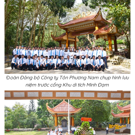
Đ
oàn Đảng bộ Công ty Tôn Phương Nam chụp hình lưu
niệm trước cổng Khu di tích Minh Đạm