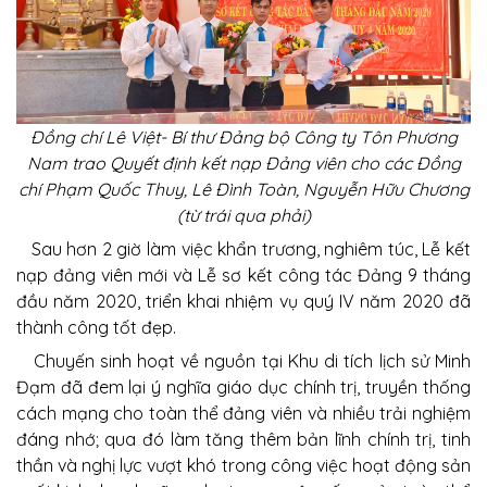
Đồng chí Lê Việt- Bí thư Đảng bộ Công ty Tôn Phương
Nam trao Quyết định kết nạp Đảng viên cho các Đồng
chí Phạm Quốc Thuy, Lê Đình Toàn, Nguyễn Hữu Chương
(từ trái qua phải)
Sau hơn 2 giờ làm việc khẩn trương, nghiêm túc, Lễ kết
nạp đảng viên mới và Lễ sơ kết công tác Đảng 9 tháng
đầu năm 2020, triển khai nhiệm vụ quý IV năm 2020 đã
thành công tốt đẹp.
Chuyến sinh hoạt về nguồn tại Khu di tích lịch sử Minh
Đạm đã đem lại ý nghĩa giáo dục chính trị, truyền thống
cách mạng cho toàn thể đảng viên và nhiều trải nghiệm
đáng nhớ; qua đó làm tăng thêm bản lĩnh chính trị, tinh
thần và nghị lực vượt khó trong công việc hoạt động sản