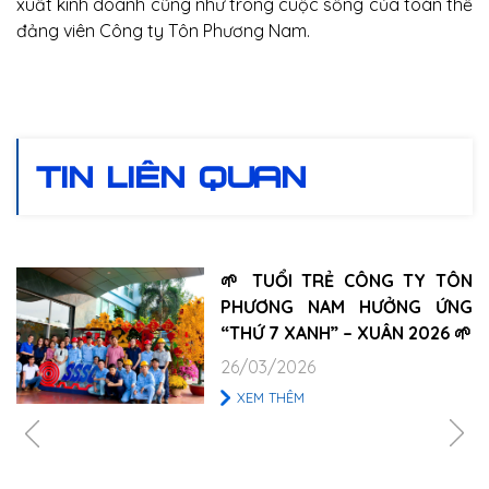
xuất kinh doanh cũng như trong cuộc sống của toàn thể
đảng viên Công ty Tôn Phương Nam.
TIN LIÊN QUAN
🌱 TUỔI TRẺ CÔNG TY TÔN
PHƯƠNG NAM HƯỞNG ỨNG
“THỨ 7 XANH” – XUÂN 2026 🌱
26/03/2026
XEM THÊM