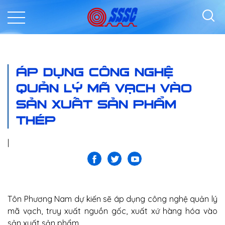
ÁP DỤNG CÔNG NGHỆ
QUẢN LÝ MÃ VẠCH VÀO
SẢN XUẤT SẢN PHẨM
THÉP
|
Tôn Phương Nam dự kiến sẽ áp dụng công nghệ quản lý
mã vạch, truy xuất nguồn gốc, xuất xứ hàng hóa vào
sản xuất sản phẩm.