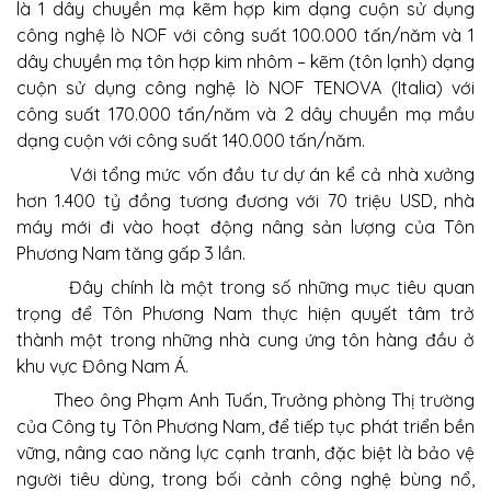
là 1 dây chuyền mạ kẽm hợp kim dạng cuộn sử dụng
công nghệ lò NOF với công suất 100.000 tấn/năm và 1
dây chuyền mạ tôn hợp kim nhôm – kẽm (tôn lạnh) dạng
cuộn sử dụng công nghệ lò NOF TENOVA (Italia) với
công suất 170.000 tấn/năm và 2 dây chuyền mạ mầu
dạng cuộn với công suất 140.000 tấn/năm.
Với tổng mức vốn đầu tư dự án kể cả nhà xưởng
hơn 1.400 tỷ đồng tương đương với 70 triệu USD, nhà
máy mới đi vào hoạt động nâng sản lượng của Tôn
Phương Nam tăng gấp 3 lần.
Đây chính là một trong số những mục tiêu quan
trọng để Tôn Phương Nam thực hiện quyết tâm trở
thành một trong những nhà cung ứng tôn hàng đầu ở
khu vực Đông Nam Á.
Theo ông Phạm Anh Tuấn, Trưởng phòng Thị trường
của Công ty Tôn Phương Nam, để tiếp tục phát triển bền
vững, nâng cao năng lực cạnh tranh, đặc biệt là bảo vệ
người tiêu dùng, trong bối cảnh công nghệ bùng nổ,