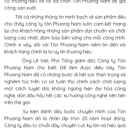
có thương hiệu và tôi đã chọn Tôn Phương Nam để gia
công, sản xuất.
Tất cả những thông tin minh bạch về sản phẩm đều
cho thấy công ty tôn Phương Nam luôn cam kết mang
lại cho khách hàng những sản phẩm đạt chuẩn với chất
lượng cao nhất, đảm bảo bền vững cho mỗi công trình.
Chính vì vậy, đối với Tôn Phương Nam niềm tin đến với
khách hàng chính là từ uy tín thương hiệu.
Ông Lê Việt, Phó Tổng giám đốc Công ty Tôn
Phương Nam cho biết: Để làm được điều này Tôn
Phương Nam đã có những bước đi hết sức thận trọng và
nghiêm túc trên cơ sở tuân thủ chính sách chất lượng
một cách tuyệt đối, không ngừng hiện đại hóa công
nghệ, đón đầu hầu hết các xu hướng công nghệ tiên tiến
trên thế giới.
Sự kiện đánh dấu bước chuyển mình của Tôn
Phương Nam đó là nhân dịp tròn 20 năm hoạt động,
Công ty đầu tư chuỗi dây chuyền cực kỳ lớn và hiệu quả