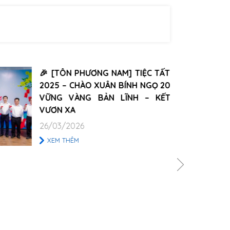
🌸🎊 Chào Xuân Bính N
viên Tôn Phương Nam 
19/03/2026
XEM THÊM