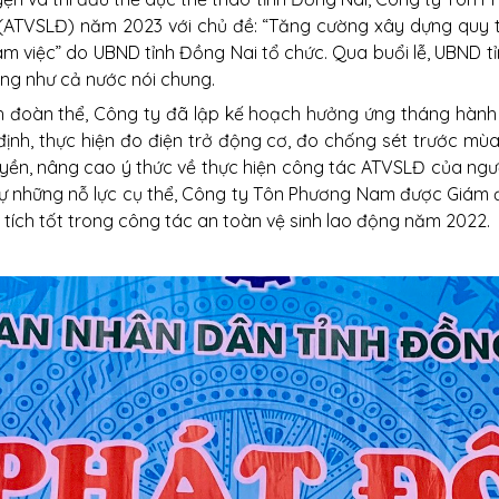
ATVSLĐ) năm 2023 với chủ đề: “Tăng cường xây dựng quy trì
àm việc” do UBND tỉnh Đồng Nai tổ chức. Qua buổi lễ, UBND t
ũng như cả nước nói chung.
 đoàn thể, Công ty đã lập kế hoạch hưởng ứng tháng hành 
ịnh, thực hiện đo điện trở động cơ, đo chống sét trước mùa 
uyền, nâng cao ý thức về thực hiện công tác ATVSLĐ của ngư
 Tự những nỗ lực cụ thể, Công ty Tôn Phương Nam được Giám
tích tốt trong công tác an toàn vệ sinh lao động năm 2022.