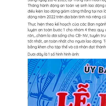
Tháng hành động an toàn vệ sinh lao động (
điều kiện lao động giảm căng thẳng tại nơi l
động năm 2022 trên địa bàn tỉnh nói riêng c
Thực hiện theo kế hoạch của các Ban ngành
luyện an toàn bước 1 cho nhóm 4 theo quy đ
rôn,…chăm lo đời sống cho CB- NV, tuyền tr
tốt nhất, an toàn nhất cho người lao động.
bằng khen cho tập thể và cá nhân đạt thành 
Dưới đây là 1 số hình hình ảnh: