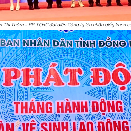
 Thị Thắm – PP. TCHC đại diện Công ty lên nhận giấy khen 