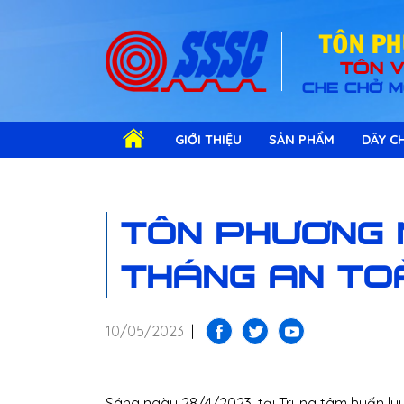
TOÂN P
TÔN V
CHE CHỞ M
GIỚI THIỆU
SẢN PHẨM
DÂY CH
TÔN PHƯƠNG 
THÁNG AN TOÀ
10/05/2023
|
Sáng ngày 28/4/2023, tại Trung tâm huấn lu