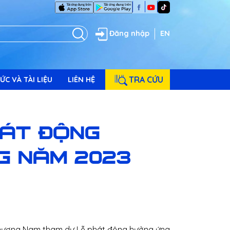
Đăng nhập
EN
TRA CỨU
ỨC VÀ TÀI LIỆU
LIÊN HỆ
HÁT ĐỘNG
G NĂM 2023
n Phương Nam tham dự Lễ phát động hưởng ứng