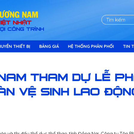
HÖÔNG NAM
IỆT NHẬT
ỌI CÔNG TRÌNH
UYỀN THIẾT BỊ
BẢNG GIÁ
HỆ THỐNG PHÂN PHỐI
TIN T
NAM THAM DỰ LỄ P
N VỆ SINH LAO ĐỘN
yện và thi đấu thể dục thể thao tỉnh Đồng Nai, Công ty Tô