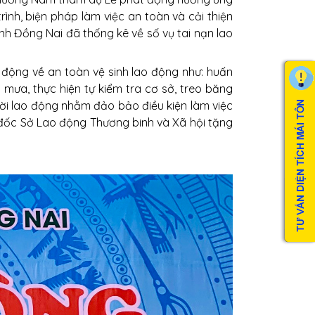
nh, biện pháp làm việc an toàn và cải thiện
ỉnh Đồng Nai đã thống kê về số vụ tai nạn lao
động về an toàn vệ sinh lao động như: huấn
mưa, thực hiện tự kiểm tra cơ sở, treo băng
ời lao động nhằm đảo bảo điều kiện làm việc
 đốc Sở Lao động Thương binh và Xã hội tặng