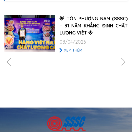
🌟 TÔN PHƯƠNG NAM (SSSC)
– 31 NĂM KHẲNG ĐỊNH CHẤT
LƯỢNG VIỆT 🌟
08/04/2026
XEM THÊM