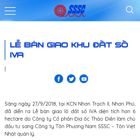
LỄ BÀN GIAO KHU ĐẤT SỐ
IVA
|
Sáng ngày 27/9/2018, tại KCN Nhơn Trạch II, Nhơn Phú,
đã diễn ra Lễ bàn giao lô đất số IVA diện tích hơn 6
hectare do Công ty Cổ phần Địa ốc Thảo Điền làm chủ
đầu tư sang Công ty Tôn Phương Nam SSSC – Tôn Việt
Nhật quản lý.