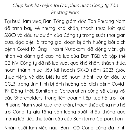
Chụp hình lưu niệm tại Đài phun nước Công ty Tôn
Phương Nam
Tại buổi làm việc, Ban Tổng giám đốc Tôn Phương Nam
đã trình bày về những khó khăn, thách thức, kết quả
SXKD và đầu tư dự án của Công ty trong suốt thời gian
qua, đặc biệt là trong giai đoạn bị ảnh hưởng bởi dịch
bệnh Covid-19. Ông Hiroshi Murakami đã động viên, ghi
nhận và đánh giá cao nỗ lực của Ban TGĐ và tập thể
CB-NV Công ty đã nỗ lực vượt qua khó khăn, thách thức,
hoàn thành mục tiêu kế hoạch SXKD năm 2023 (ước
thực hiện), và đặc biệt là đã hoàn thành dự án đầu tư
CGL3 trong tình hình bị ảnh hưởng bởi dịch bệnh Covid-
19. Đồng thời, Sumitomo Corporation cũng sẽ cùng với
các Shareholders trong liên doanh tiếp tục hỗ trợ Tôn
Phương Nam vượt qua khó khăn, thách thức cũng như hỗ
trợ Công ty gia tăng sản lượng xuất khẩu thông qua
mạng lưới tiêu thụ toàn cầu của Sumitomo Corporation.
Nhân buổi làm việc này, Ban TGĐ Công cũng đã trình