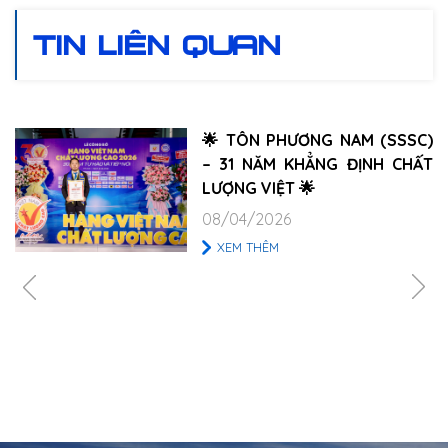
TIN LIÊN QUAN
🌟 TÔN PHƯƠNG NAM (SSSC)
– 31 NĂM KHẲNG ĐỊNH CHẤT
LƯỢNG VIỆT 🌟
08/04/2026
XEM THÊM