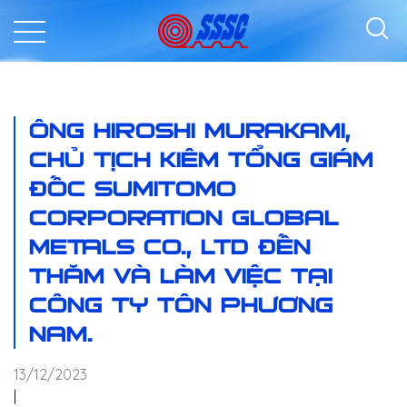
ÔNG HIROSHI MURAKAMI,
CHỦ TỊCH KIÊM TỔNG GIÁM
ĐỐC SUMITOMO
CORPORATION GLOBAL
METALS CO., LTD ĐẾN
THĂM VÀ LÀM VIỆC TẠI
CÔNG TY TÔN PHƯƠNG
NAM.
13/12/2023
|