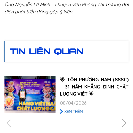
Ông
Nguyễn Lê Minh –
chuyên viên Phòng Thị Trường đại
diện phát biểu đóng góp ý kiến.
TIN LIÊN QUAN
✨ TIỆC TẤT NIÊN – TRI Â
KHÁCH HÀNG 2025 | TÔ
PHƯƠNG NAM (SSSC) ✨
08/04/2026
XEM THÊM