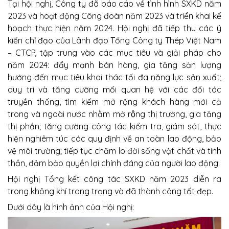
Tại hội nghị, Công ty đã báo cáo về tình hình SXKD năm
2023 và hoạt động Công đoàn năm 2023 và triển khai kế
hoạch thực hiện năm 2024. Hội nghị đã tiếp thu các ý
kiến chỉ đạo của Lãnh đạo Tổng Công ty Thép Việt Nam
– CTCP, tập trung vào các mục tiêu và giải pháp cho
năm 2024: đẩy mạnh bán hàng, gia tăng sản lượng
hướng đến mục tiêu khai thác tối đa năng lực sản xuất;
duy trì và tăng cường mối quan hệ với các đối tác
truyền thống, tìm kiếm mở rộng khách hàng mới cả
trong và ngoài nước nhằm mở rộng thị trường, gia tăng
thị phần; tăng cường công tác kiểm tra, giám sát, thực
hiện nghiêm túc các quy định về an toàn lao động, bảo
vệ môi trường; tiếp tục chăm lo đời sống vật chất và tinh
thần, đảm bảo quyền lợi chính đáng của người lao động.
Hội nghị Tổng kết công tác SXKD năm 2023 diễn ra
trong không khí trang trọng và đã thành công tốt đẹp.
Dưới dây là hình ảnh của Hội nghị: