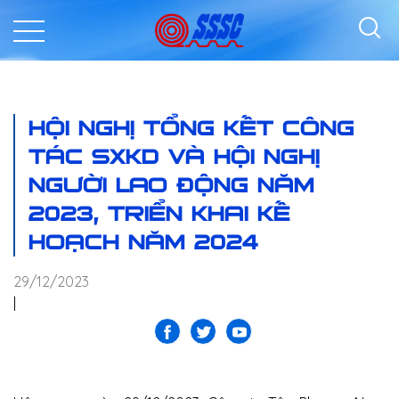
HỘI NGHỊ TỔNG KẾT CÔNG
TÁC SXKD VÀ HỘI NGHỊ
NGƯỜI LAO ĐỘNG NĂM
2023, TRIỂN KHAI KẾ
HOẠCH NĂM 2024
29/12/2023
|