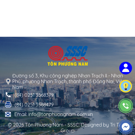
Đường số 3, Khu công nghiệp Nhơn Trạch II - Nhơn
Phú, phường Nhơn Trạch, thành phố Đồng Nai, Việt
Nam
(84) 0251 3568379
(84) 0251 3568479
Email: info@tonphuongnam.com.vn
© 2026 Tôn Phương Nam - SSSC. Designed by
Tri Thuc
Group