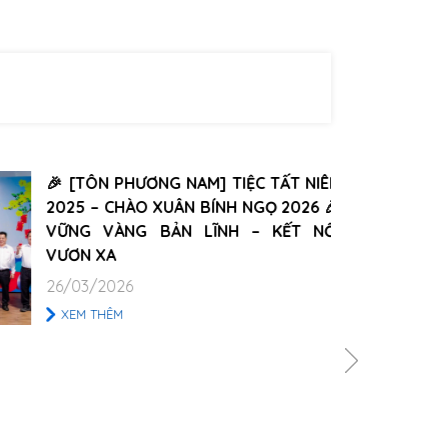
🎉 [TÔN PHƯƠNG NAM] TIỆC TẤT NIÊN
2025 – CHÀO XUÂN BÍNH NGỌ 2026 🎉
VỮNG VÀNG BẢN LĨNH – KẾT NỐI
VƯƠN XA
26/03/2026
XEM THÊM