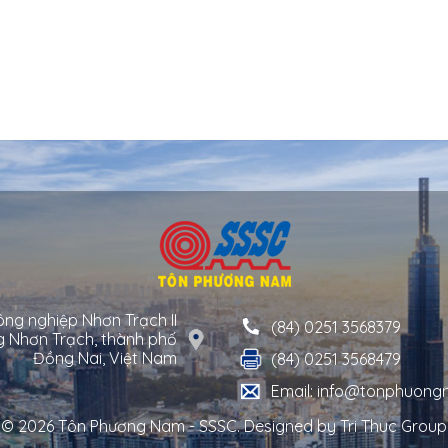
ông nghiệp Nhơn Trạch II
(84) 0251 3568379
g Nhơn Trạch, thành phố
Đồng Nai, Việt Nam
(84) 0251 3568479
Email: info@tonphuong
© 2026 Tôn Phương Nam - SSSC. Designed by
Tri Thuc Group