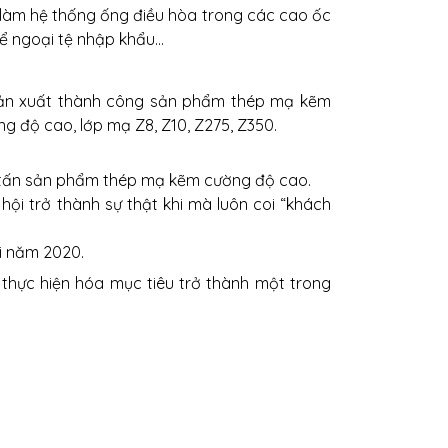
 làm hệ thống ống điều hòa trong các cao ốc
kể ngoại tệ nhập khẩu…
 sản xuất thành công sản phẩm thép mạ kẽm
 độ cao, lớp mạ Z8, Z10, Z275, Z350.
 tấn sản phẩm thép mạ kẽm cường độ cao.
ội trở thành sự thật khi mà luôn coi “khách
i năm 2020.
thực hiện hóa mục tiêu trở thành một trong