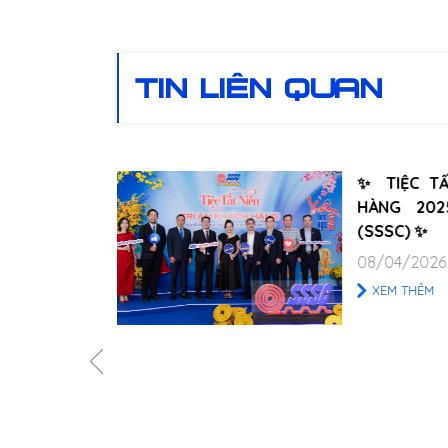
TIN LIÊN QUAN
 31 NĂM
✨ TIỆC TẤT
 🌟
HÀNG 202
(SSSC) ✨
08/04/2026
XEM THÊM