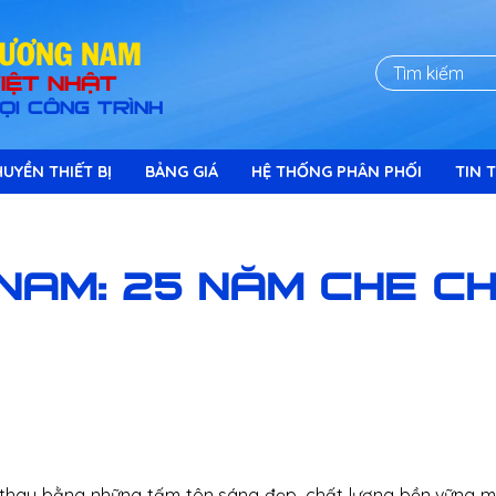
HÖÔNG NAM
IỆT NHẬT
ỌI CÔNG TRÌNH
UYỀN THIẾT BỊ
BẢNG GIÁ
HỆ THỐNG PHÂN PHỐI
TIN T
NAM: 25 NĂM CHE CH
c thay bằng những tấm tôn sáng đẹp, chất lượng bền vững