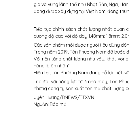
gia và vùng lãnh thổ như Nhật Bản, Nga, Hà
đang được xây dựng tại Việt Nam, đóng thùn
Tiếp tục chính sách chất lượng nhất quán
cường độ cao với độ dày 1.48mm; 1.8mm; 2.0
Các sản phẩm mới được người tiêu dùng đón 
Trong năm 2019, Tôn Phương Nam đã bước đầ
Với nền tảng chất lượng như vậy, khát vọng
hàng là ân nhân”.
Hiện tại, Tôn Phương Nam đang nỗ lực hết s
Lúc đó, với năng lực từ 3 nhà máy, Tôn Ph
những công ty sản xuất tôn mạ chất lượng 
Uyên Hương/BNEWS/TTXVN
Nguồn: Báo mới