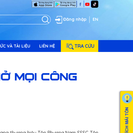
Đăng nhập
EN
TRA CỨU
ỨC VÀ TÀI LIỆU
LIÊN HỆ
Ở MỌI CÔNG
 mang thương hiệu Tôn Phương Nam SSSC Tôn