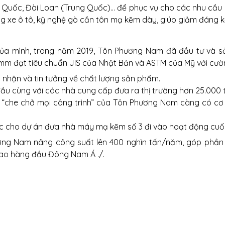
n Quốc, Đài Loan (Trung Quốc)… để phục vụ cho các nhu cầu
g xe ô tô, kỹ nghệ gò cần tôn mạ kẽm dày, giúp giảm đáng 
 của mình, trong năm 2019, Tôn Phương Nam đã đầu tư và
mm đạt tiêu chuẩn JIS của Nhật Bản và ASTM của Mỹ với cường
nhận và tin tưởng về chất lượng sản phẩm.
u cùng với các nhà cung cấp đưa ra thị trường hơn 25.000
 “che chở mọi công trình” của Tôn Phương Nam càng có cơ h
ức cho dự án đưa nhà máy mạ kẽm số 3 đi vào hoạt động cuố
ương Nam nâng công suất lên 400 nghìn tấn/năm, góp phần 
cao hàng đầu Đông Nam Á ./.