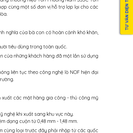
p cùng một số đơn vị hỗ trợ lợp lại cho các
Hòa.
ình nghĩa của bà con có hoàn cảnh khó khăn,
ời tiêu dùng trong toàn quốc.
nhận của những khách hàng đã một lần sử dụng
ng liên tục theo công nghệ lò NOF hiện đại
trường.
n xuất các mặt hàng gia công - thủ công mỹ
 nghệ khi xuất sang khu vực này.
m dạng cuộn từ 0,48 mm - 1,48 mm.
 cùng loại trước đây phải nhập từ các quốc