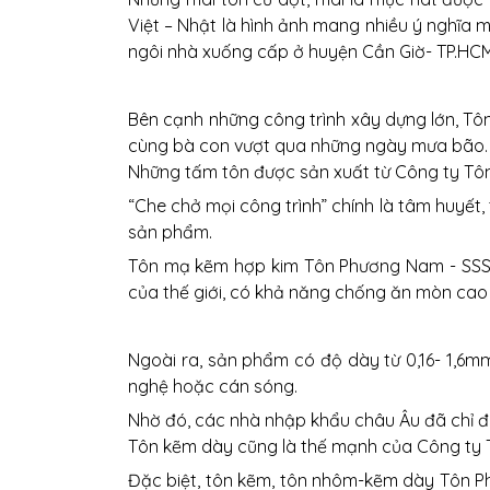
Việt – Nhật là hình ảnh mang nhiều ý nghĩa
ngôi nhà xuống cấp ở huyện Cần Giờ- TP.HCM
Bên cạnh những công trình xây dựng lớn, Tô
cùng bà con vượt qua những ngày mưa bão.
Những tấm tôn được sản xuất từ Công ty Tô
“Che chở mọi công trình” chính là tâm huyết
sản phẩm.
Tôn mạ kẽm hợp kim Tôn Phương Nam - SSSC 
của thế giới, có khả năng chống ăn mòn cao t
Ngoài ra, sản phẩm có độ dày từ 0,16- 1,6
nghệ hoặc cán sóng.
Nhờ đó, các nhà nhập khẩu châu Âu đã chỉ 
Tôn kẽm dày cũng là thế mạnh của Công ty 
Đặc biệt, tôn kẽm, tôn nhôm-kẽm dày Tôn P