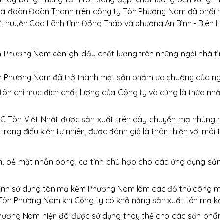
 mà đoàn Đoàn Thanh niên công ty Tôn Phương Nam đã phối hợ
, huyện Cao Lãnh tỉnh Đồng Tháp và phường An Bình - Biên 
n Phương Nam còn ghi dấu chất lượng trên những ngôi nhà t
n Phương Nam đã trở thành một sản phẩm ưa chuộng của ngư
, tôn chỉ mục đích chất lượng của Công ty và cũng là thừa 
Tôn Việt Nhật được sản xuất trên dây chuyền mạ nhúng nó
rong điều kiện tự nhiên, được đánh giá là thân thiện với môi 
mm, bề mặt nhẵn bóng, cơ tính phù hợp cho các ứng dụng sả
định sử dụng tôn mạ kẽm Phương Nam làm các đồ thủ công mỹ
Tôn Phương Nam khi Công ty có khả năng sản xuất tôn mạ kẽ
hương Nam hiện đã được sử dụng thay thế cho các sản phẩm