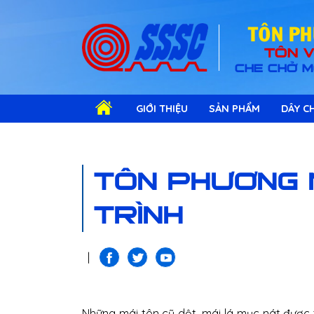
TOÂN P
TÔN V
CHE CHỞ M
GIỚI THIỆU
SẢN PHẨM
DÂY CH
TÔN PHƯƠNG 
TRÌNH
|
Những mái tôn cũ dột, mái lá mục nát đượ